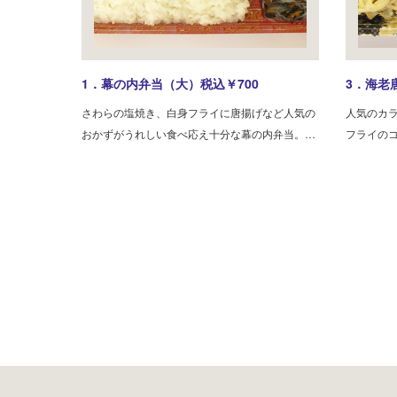
1．幕の内弁当（大）税込￥700
3．海老
さわらの塩焼き、白身フライに唐揚げなど人気の
人気のカ
おかずがうれしい食べ応え十分な幕の内弁当。…
フライの