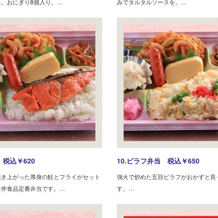
当。おにぎり8個入り。…
みでタルタルソースを。…
 税込￥620
10.ピラフ弁当 税込￥650
焼き上がった厚身の鮭とフライがセット
強火で炒めた五目ピラフがおかずと良
一井食品定番弁当です。…
す。…