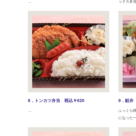
…
ックス弁
8．トンカツ弁当 税込￥620
9．鮭弁
…
ふっくら
になった