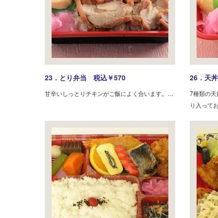
23．とり弁当 税込￥570
26．天丼
甘辛いしっとりチキンがご飯によく合います。…
7種類の
り入って